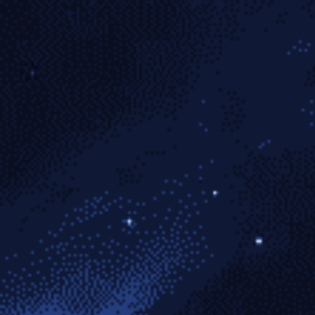
深处某种东西。不论
不断攀登高峰的人。
同时，在社交媒体迅
动，都充分展示出公
发当代年轻人反思自
因此，可以说，不论
已融入到每一个关心
生！
总结：
综合来看，“弗格森告
辉煌之后，他选择在这
出艰辛努力”，这种信