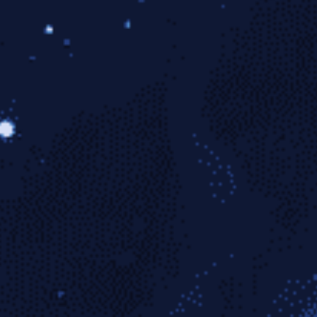
而言，弗格森不仅是一名优秀主帅，更是一位思想家和领导者。
乐部的人。从青训系统到成年队伍，他所倡导的是一种团队精神
吉田麻也等人在他的调教下迅速成长，有效补充了球队实力。
红魔球迷而言，弗格森更像是一位父亲般的人物。他理解他们对
到属于自己的骄傲。在他的执教下，无论是在逆境还是顺境中，
种精神感染了无数人。他用自己的实际行动告诉大家只要努力，
即便没有继续执教，但弗格森仍然活跃于各类慈善活动，并且持
与现任教练沟通交流，使得自己与球队之间始终保持紧密联系。
倍感温暖，也让所有红魔粉丝明白，他们所支持的不仅仅是一支
求梦想的土地。
恒记忆
束后，对于任何一个忠实于曼联的人来说，这绝不是简单的一天，