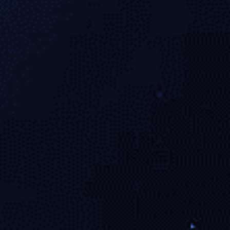
从中汲取力量，让好的
！
下一篇：
什琴斯尼自信表态未来将多次出现