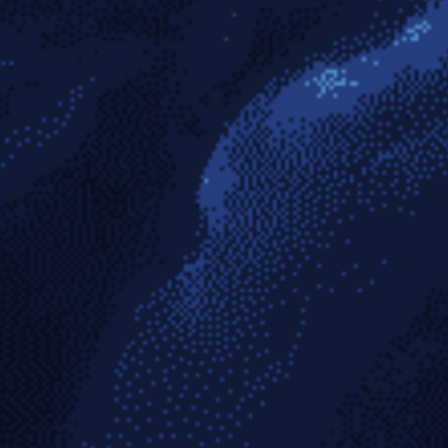
未来再如何变化，人们总会想起那个身形魁梧、不屈不挠，坚持
那种淳朴却又坚定不移地热爱，是令所有人为之感动并铭记终生
速发展的时代，各种关于其故事的话题层出不穷。从书籍到纪录
众对于这位伟大人物及其成就的不懈追寻。而这些内容不仅仅限
身梦想以及努力方向，通过学习其经历激励更多人去奋斗，实现
岁月如何变迁，弗格森留下的不只是荣誉奖杯，还有那段独特而
和热爱足球的人心底，让我们在未来更好地传承这份荣耀与责任
别曼联最后主场比赛”不仅标志着一个时代结束，更象征着一种
个特殊时刻淡然离去，却留给世人的，是无尽怀念与启示。正如
念伴随至今，使我们更加珍惜来之不易的一切，也鼓舞我们勇敢