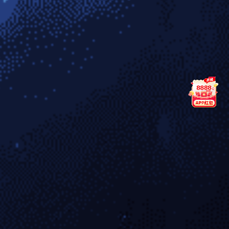
信念并引领着整支球队
的重要原因。
片，再到各种纪念活
于过去，而更多的是引
自我价值。
浓厚的人文精神，它早
，共同见证新的传奇诞
精神延续。在经历了诸多
他所言，“成功需要付
追逐梦想，实现人生目