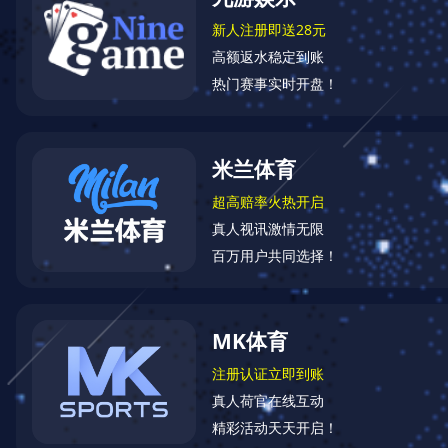
弗格森告
在足球的历史长河中
队创造了无数辉煌。2
场比赛不仅是对他辉
告别战中的表现、他