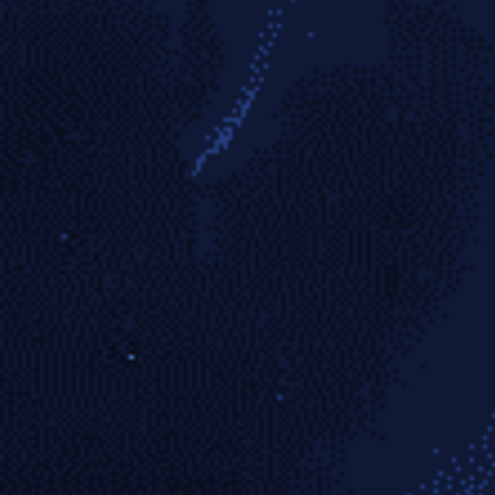
2、传奇时
谈到弗格森执教生涯中
夺得英超、足总杯和
进球时，无数人的眼
中。
此外，还有2008年
致、奋发向上的气势
风。他不断激励年轻
随着时间推移，一些
文化。他不仅仅是在
此，每当人们提起那
3、对球队