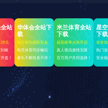
解弗格森在曼联的伟大贡献以及他与红魔之间深厚的情感纽带。
中的精彩表现
日这一天，老特拉福德球场上座无虚席，球迷们怀着复杂而激动的心
，弗格森在赛前发表了充满激情和感慨的讲话，他提到了自己与
及球迷们深深的感谢。在这场面对西布朗维奇队的比赛中，弗格
要求球队全力以赴，为他的职业生涯画上一个完美句号。
现出强大的气势，不久便由范佩西打入一记精彩进球，将气氛推
掌声送给他们敬爱的主帅。在接下来的时间里，尽管西布朗维奇
，全队上下齐心协力，为弗格森送上了一份珍贵而难忘的告别礼
局收尾，这样结局虽未能完全胜利，但却充满戏剧性，让人感受到
仅仅是一场普通的足球比赛，更是弗格森与红魔之间浓厚情谊的
的教练已经不仅仅是一个战术大师，更是一位精神领袖。