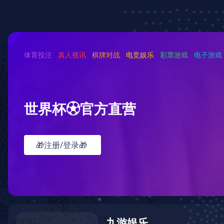
尊龙网页版
带您畅享全
专业平台，数据精准，
高清直播
覆盖热
聚焦足球、篮球、电竞等赛事，
每日内
极速访问
下载APP