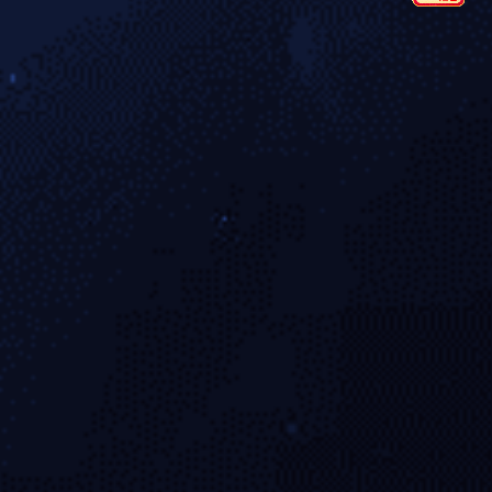
姆联合队面临的严峻挑
，安德erson仍然是
景下，无论是个别球员
下一篇：
皮尔斯称文班夺冠潜力超越SGA和