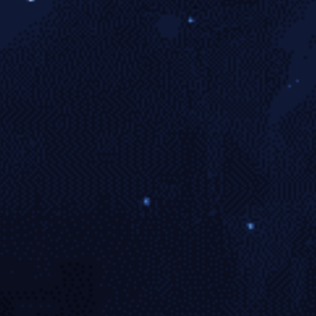
延伸阅读
1.
麦克法兰在斯坦福桥执教感到荣幸强调森林
2026-06-25
2.
名记揭秘吹杨交易背后续约计划富保罗欲运
2026-08-04
3.
意媒曝比萨欲买断阿金桑米罗意甲联盟出手
2026-07-17
4.
克雷桑在本场比赛中创造6次机会平均表现
2026-06-22
5.
弗格森告别曼联最后主场比赛回顾13年前的
2026-07-08