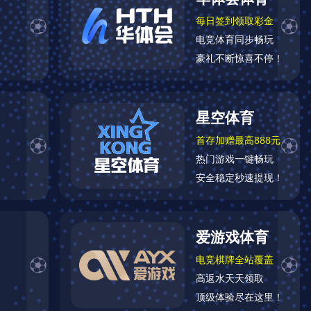
森仍为首选目标
曼联的消息引起了广泛
的首选目标。在这篇文
次，探讨西汉姆联合队
最后，总结当前转会市