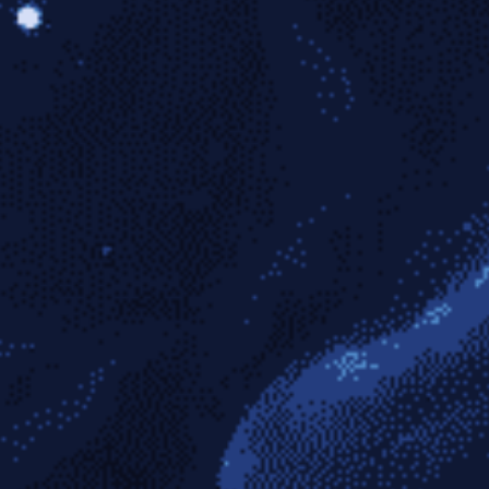
看，安德森曾经经历过多个重大比赛，并且在其中表现出色。他
好地融入球队文化和战术体系，因此即使面对激烈竞争，他也不
场复杂局面
其复杂，各支球队根据自身需求不断调整策略。在这种环境下，
的交易变得特别棘手。例如，如果西汉姆无法完成保级，那么即
协议。
部之间也存在着激烈竞争。在这种情况下，每笔交易都充满不确
急需补强，而明星球员往往成为各方争抢的焦点。然而，在这些
仔细斟酌才能找到双方满意的位置。
安德erson，两者身上的话题都反映出当今足球世界中的动态
立于不败之地，将考验着每一位俱乐部管理者和球员本人。