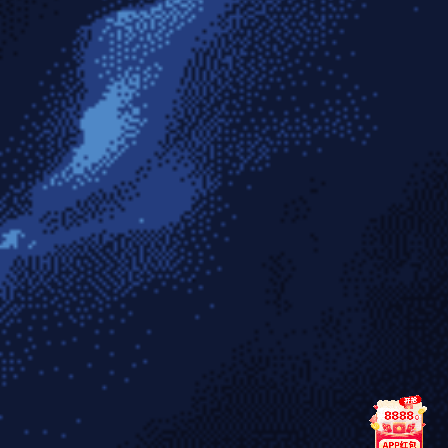
具有较强的大赛经验，
会轻易退缩。
一些意向明确但受制于
便有意向，也可能因为
定性。尤其是在冬季转
争夺背后，是各方利益
变化与不确定性。如何把