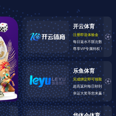
立即注册
数据洞察
全维度数据支持，辅助理解赛事走势。