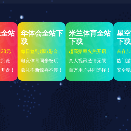
支持二次验证机制，结合设备识别与登录行为分
析。
版本更新记录 · 尊龙网页版
态实时推送。
精准。
畅。
常问题。