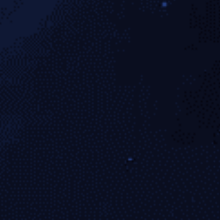
下载 App
网页版入口
平台荣誉展示
网页版 始终坚持技术领先与合规运营，荣获多项地区与国际奖项