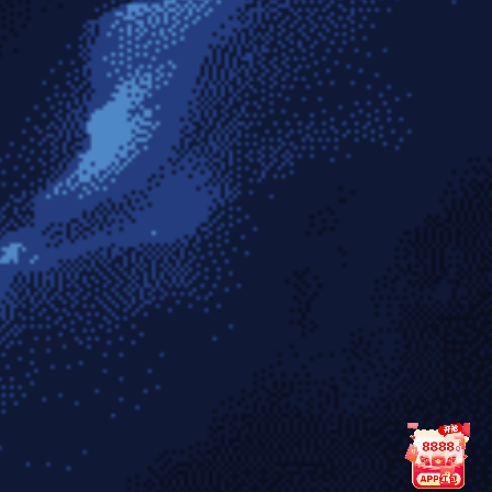
轻量的掌上观看体验。
全方位安全
从数据传输到账户操作，全面覆盖端到端加密与身
份验证。