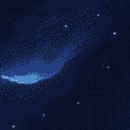
官方认证渠道
尊龙网页版 App 由官方发行，渠道正规，系统稳
定，确保赛事数据一致性与内容安全。