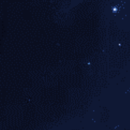
断线重连机制上线，保障赛
基础架构升级，为 首页-尊
整合首页-尊龙集团
极速体验
操作迅速、无卡顿、启动响应流畅，满足快节奏观
赛需求。