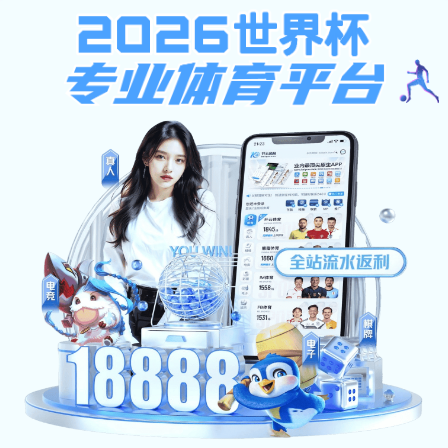
立即注册
尊龙网页版
带您畅享全球体育
盛事
专业平台，数据精准，
高清直播
覆盖热门体育项
目。
聚焦足球、篮球、电竞等赛事，
每日内容实时更
新
。
极速访问
下载APP