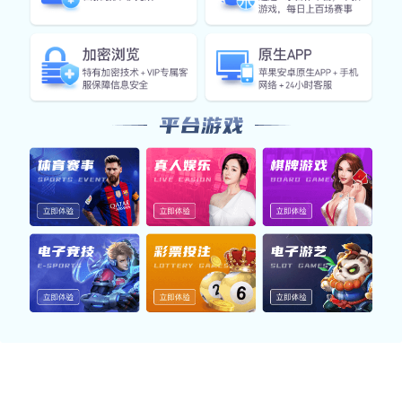
目前来看，如果继续留在球队，若昂·马里奥可能面临
更多挑战。他需要适应新的战术体系，同时还需面对
来自其他球员的压力。这样的环境使得他的未来充满
不确定性，也为此次转会传闻提供了背景依据。
2、斯帕莱蒂的战术思路
新任主教练斯帕莱蒂以其独特的战术理念而闻名，他
倾向于采用灵活多变的阵型来应对不同对手。在他的
计划中，中场球员不仅要具备良好的控球能力，还需
具备较强的跑动能力和防守意识，这对于若昂·马里奥
而言无疑是一项挑战。
根据斯帕莱蒂此前执教时的数据分析，他更喜欢使用
那些能迅速转换攻防，并能够承担更多责任感与担当