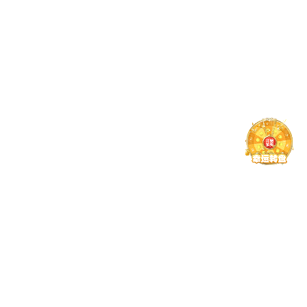
了宝贵的指导，使其能够迅速成长为一名优秀的主
帅。
除了教练之间的协作外，球员间也积极交流与学习。
在训练期间，老队员会主动帮助年轻球员适应节奏，
这种相互扶持不仅增强了团队精神，也提高了整体实
力，让球队朝着更高目标迈进。
3、战术布置的新思路
面对即将到来的世界杯，各支球队都在不断完善自己
的战术体系。武什科维奇与德泽尔比一起，通过分析
对手录像和研究历史数据，对球队进行了深度剖析，
并制定出针对性的战术方案。这些方案既考虑到自身
优势，又能有效应对对手弱点。