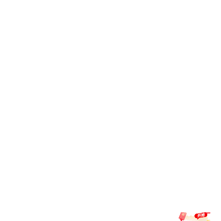
例如，他们计划通过灵活多变的阵型来打乱对方防
线，同时利用快速反击抓住机会。此外，他们还设计
了一套特殊训练，以提升球员在高强度比赛中的持久
力和爆发力。这些细致周到的准备，无疑为球队增加
了胜算。
同时，在训练期间，他们还鼓励球员提出自己的想
法，以此激发创意和灵感。这种开放式沟通让每位成
员都能参与其中，提高了大家对于战术执行力及理解
程度，加强了球队凝聚力，为世界杯做好万全准备。
4、未来展望与目标设定
随着比赛日益临近，武什科维奇对于未来充满希望。
他明确表示，希望能带领球队走得更远，实现突破。
在他的眼中，这次世界杯不仅是一次短期目标，更是