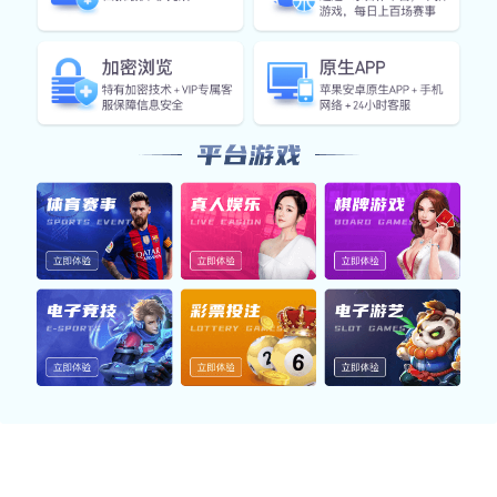
个团队。队员们看到主教练如此淡定，也纷纷调整自
己的心态，使得球队氛围变得更加积极向上，为迎接
世界杯做好了充分准备。
2、团队合作的重要性
在现代足球中，单靠个人能力已无法赢得比赛，团队
合作显得尤为重要。武什科维奇深知这一点，因此在
备战过程中，他特别强调队员之间的相互配合与默契
建立。他组织了多场小组赛，以便于球员们找到最佳
搭档，从而提升整体作战能力。
与此同时，与德泽尔比之间也形成了良好的合作关
系。两位教练共同探讨战术，并根据球队特点进行调
整，这种密切配合使得他们能够更好地应对各种比赛
局面。德泽尔比丰富的执教经验，为武什科维奇提供