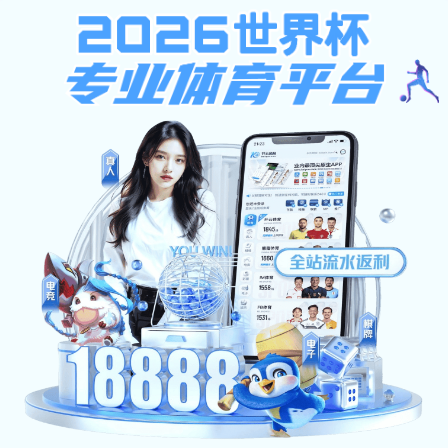
立即注册
尊龙网页版
带您畅享全球体育
盛事
专业平台，数据精准，
高清直播
覆盖热门体育项
目。
聚焦足球、篮球、电竞等赛事，
每日内容实时更
新
。
极速访问
下载APP