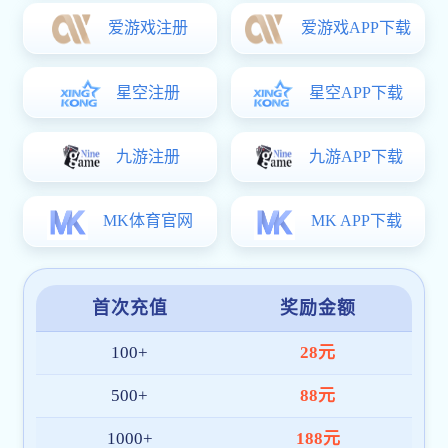
克雷桑在本场比赛中创造6次
机会平均表现追平个人中超单
场纪录
2026-06-22 00:33
57 次阅读
首页
/
体育焦点
在本场比赛中，克雷桑以其出色的表现创造了6次进
攻机会，这一成就不仅展现了他个人的技术能力，也
追平了他在中超联赛中的单场纪录。作为球队的重要
球员，克雷桑的表现不仅为球队带来了希望，更是引
发了媒体和球迷的广泛关注。本文将从多个角度对克
雷桑在这场比赛中的精彩表现进行深入分析，包括他
的技术特点、战术执行、心理状态以及对球队整体影