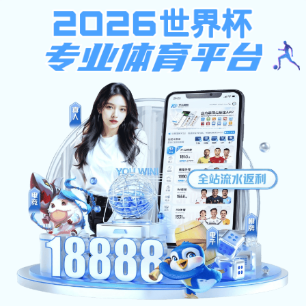
立即注册
尊龙网页版
带您畅享全球体育
盛事
专业平台，数据精准，
高清直播
覆盖热门体育项
目。
聚焦足球、篮球、电竞等赛事，
每日内容实时更
新
。
极速访问
下载APP