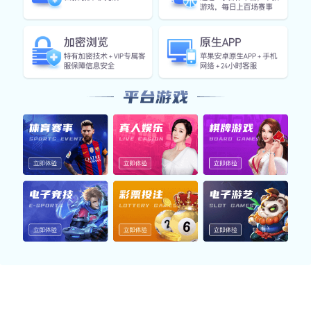
赛的发展奠定基础。
最后，巴萨女足夺冠还激励着其他国家和地区建立更
强大的女子足球体系，各国开始意识到培养女性运动
员的重要性，从而推动整体运动发展。这种积极效应
将持续影响未来几代人的体育参与及观念改革。
2、耐克奖励的象征价值
耐克作为全球知名体育品牌，其向巴萨女足颁发300
万欧元奖金，不仅仅是一份经济上的奖励，更是对男
女运动员平等待遇的一种承诺。这一举措明确传达出
耐克希望通过实质性的支持来缩小男女体育之间存在
的不平等差距。
这种经济支持对于女子足球的发展至关重要，它可以