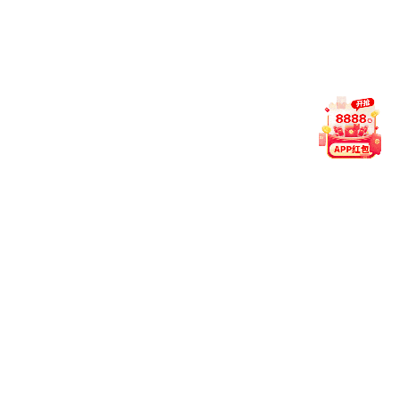
军人物。
4、应对挑战的方法与策略
面对更衣室文化和未来榜样等诸多挑战，利物浦需要
制定相应的方法与策略，以确保球队长期稳定的发
展。首先，加强内部沟通显得尤为重要。定期举行团
队会议，让每位成员都有机会表达自己的观点，有助
于增强彼此间的理解与信任，从而营造更加融洽的氛
围。
其次，可以通过组织团建活动来增进彼此间感情。这
类活动不仅可以让球员们放松心情，还能增进团队凝
聚力，为日常训练和比赛创造一个更加友好的环境。
同时，也可以邀请一些退役名宿分享他们在职业生涯
中的经历，以激励年轻一代。